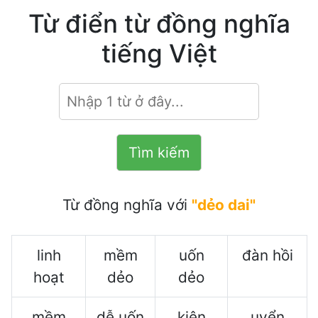
Từ điển từ đồng nghĩa
tiếng Việt
Từ đồng nghĩa với
"dẻo dai"
linh
mềm
uốn
đàn hồi
hoạt
dẻo
dẻo
mềm
dễ uốn
kiên
uyển