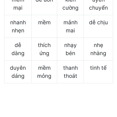
mại
cường
chuyển
nhanh
mềm
mảnh
dễ chịu
nhẹn
mai
dễ
thích
nhạy
nhẹ
dàng
ứng
bén
nhàng
duyên
mềm
thanh
tinh tế
dáng
mỏng
thoát