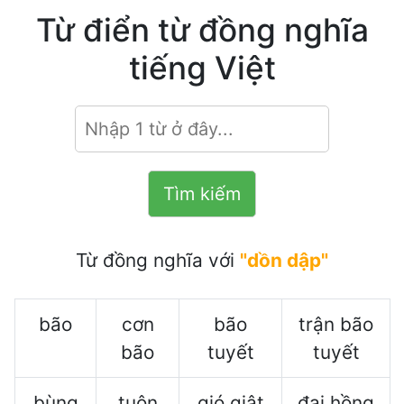
Từ điển từ đồng nghĩa
tiếng Việt
Từ đồng nghĩa với
"dồn dập"
bão
cơn
bão
trận bão
bão
tuyết
tuyết
bùng
tuôn
gió giật
đại hồng