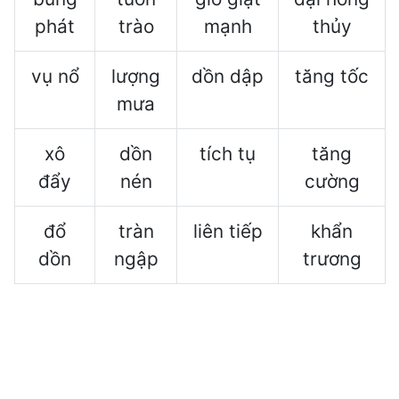
phát
trào
mạnh
thủy
vụ nổ
lượng
dồn dập
tăng tốc
mưa
xô
dồn
tích tụ
tăng
đẩy
nén
cường
đổ
tràn
liên tiếp
khẩn
dồn
ngập
trương