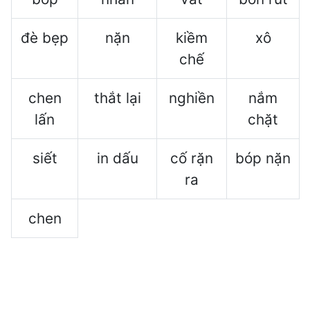
đè bẹp
nặn
kiềm
xô
chế
chen
thắt lại
nghiền
nắm
lấn
chặt
siết
in dấu
cố rặn
bóp nặn
ra
chen