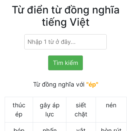
Từ điển từ đồng nghĩa
tiếng Việt
Từ đồng nghĩa với
"ép"
thúc
gây áp
siết
nén
ép
lực
chặt
bóp
nhấn
vắt
bòn rút